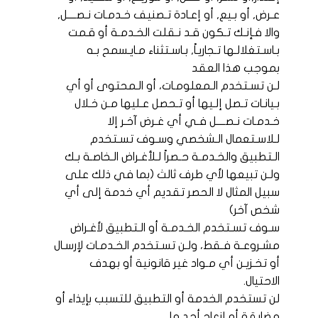
عـرض, أو بـيع, أو إعـادة تـصنيف خـدمـات نـصــــل,
والا فـإنـك تـكون قـد نـقلت الخـدمـة أو قـمت
بـاسـتغلالـها تـجاريـاً, بـاسـتثناء مـايـسمح بـه
بموجب هذا العقد
لـن تسـتخدم الـمعلومـات، أو الـمحتوى أو أي
بـيانـات تـصل إلـيها أو تـحصل عـليها مـن خـلال
خـدمـات نـصــــل فـي أي غـرض آخـر إلا
لـلاسـتعمال الـشخصي وسـوف تسـتخدم
الـتطبيق والخـدمـة حـصراً لـلأغـراض الـخاصـة بـك
ولـن تبيعها لأي طرف ثالث (بما في ذلك على
سبيل المثال لا الحصر تقديم أي خدمة إلى أي
شخص آخر)
سـوف تسـتخدم الخـدمـة أو الـتطبيق لأغـراض
مشـروعـة فـقط، ولـن تسـتخدم الخـدمـات لإرسـال
أو تخـزيـن أي مـواد غير قانونية أو بهدف
الاحتيال.
لن تستخدم الخدمة أو التطبيق للتسبب بإيذاء أو
مضايقة أو إزعاج أحد ما.