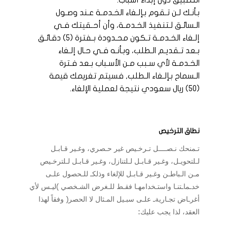
التطبيق دون إبداء أسباب.
بـأنـك لـن تـقوم بـإلـغاء الخـدمـة عـند وصـول
الـسائـق لـتنفيذ الخـدمـة، وأن أحـقيتك فـي
إلـغاء الخـدمـة تـكون محـدودة بـفترة (5) دقـائـق
بـعد تـقديـم الـطلب، وبـأنـه فـي حـال إلـغاء
الخـدمـة لأي سـبب مـن الأسـباب بـعد فـترة
الـسماح بـإلـغاء الـطلب, فسيتم تغريمك قيمة
(50) ريال سعودي نتيجة لعملية الإلغاء.
نطاق الترخيص
تـمنحك نـصــــل تـرخـيص غير حـصري، وغـير قـابـل
لـلتحويـل، وغـير قـابـل لـلتنازل، وغـير قـابـل لـلترخـيص
مـن الـباطـن وغـير قـابـل للإلغاء وذلكـ للـحصول علـى
خدـماـتنـا واستـخدامهـا فقـط للـغرض الشـخصي )ليـس لأي
أغرـاض تجـاريةـ علـى سبـيل المـثال لا الحصر( وفقاً لهذا
العقد، لذا يجب عليك: