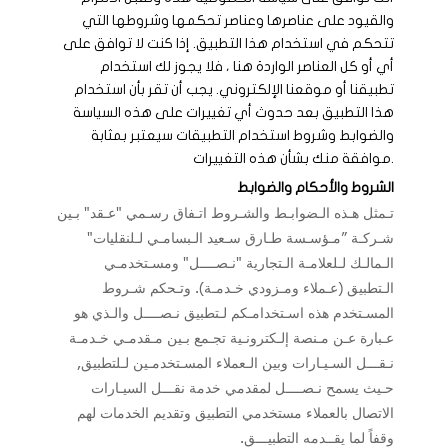
والقيود على عناصرها وعناصر تحكمها وشروطها التي
تتحكم في استخدام هذا التطبيق. إذا كنت لا توافق على
أي أو كل العناصر الواردة هنا ، فلا يجوز لك استخدام
تطبيقنا أو موقعنا الإلكتروني. يجب أن تقر بأن استخدام
هذا التطبيق بعد حدوث أي تغييرات على هذه السياسة
والضوابط وشروط استخدام التطبيقات سيعتبر بمثابة
موافقة منك بشأن هذه التغييرات.
الشروط والأحكام والضوابط
تـمثل هـذه الـضوابـط والشـروط اتـفاق رسـمي "عـقد" بـين
شـركـة ”مـؤسـسة طـارق سـعید الـبسامـي لـلنقليات"
الـمالـك لـلعلامـة الـتجارية "نـصــــل" ومسـتخدمـي
الـتطبيق (عـملاء ومـزودي خـدمـة). وتـحكم شـروط
المسـتخدم هذه اسـتخدامـكم لـتطبيق نـصــــل والـذي هو
عـبارة عـن مـنصة إلـكترونـية تجـمع بـين مـقدمـي خـدمـة
نـقـــل السـيـارات وبين الـعملاء المسـتخدمـين لـلتطبيق,
حـيث يسمح نـصــــل لمقدمي خدمة نقـــل السيـارات
الاتصال بالعملاء مستخدمي التطبيق وتقديم الخدمات لهم
وقفاً لما يقــدمه التطبيـــق.