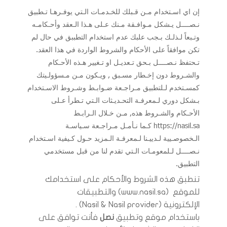
إن اي اسـتخدام مـن قـبلك للخـدمـات الـتي يوفـرهـا تـطبيق
نـصــــل يـشكل مـوافـقة مـنك عـلى هـذا الـعقد وأحـكامـه
وتـبعاً لـذلـك بـجب علبك عدم استخدام التطببق في حال لم
تكن موافقاً على الأحكام والشروط الواردة في هذا العقد.
تـحتفظ نـصــــل بـحق تـعديـل او تـغيير هـذه الأحـكام
والشـروط دون إخـطار مسـبق , ويـكون مـن مـسؤولـيتك
كمسـتخدم لـلتطبيق مـراجـعة ضـوابـط وشـروط الاسـتخدام
بـشكل دوري لـمعرفـة التحـديـثات الـتي تـطرأ عـلى
الأحـكام والشـروط هذه, مـن خـلال الـرابـط
https://nasil.sa
كـما نـأمـل مـراجـعة سـياسـة
الـخصوصـیية لـدیيـنا لـمعرفـة الـمزيد حـول كـيفية اسـتخدام
نـصــــل لـلمعومـات الـتي تقدم لنا من قبل مستخدمي
التطبيق.
تنطبق هذه الشروط والأحكام على استخدامك
للموقع ​(www.nasil.sa) والتطبيقات
الإلكترونية (Nasil & Nasil provider) .
باستخدام موقع وتطبيق
نصل
فأنت توافق على