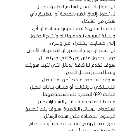
لن تعرقل التشغيل السليم لتطبيق نصــــل.
لن تحاول إلحاق الضرر بالخدمة أو التطبيق بأي
شكل من الأشكال.
تـحافـظ عـلى كـلمة الـمرور لـحسابـك أو أي
وسـيلة تـعريـف نـقدمـها لـك وتـتيح الـدخـول
إلـى حـسابـك، بـشك ٍل آمـن وسري.
لن تنسخ أو توزع التطبيق أو المحتويات الأخرى
دون الحصول على إذن كتابي من نصــــل.
سوف تقدم لنا كافة الدلائل التي تثبت هويتك
وفقاً لتقدير نصــــل الخاص
سـوف تسـتخدم فـقط أجهـزة الاتـصال
الـلاسـلكي بـالإنـترنـت أو حـساب بـیانـات الـجيل
الـثالـث (AP) الـمصرح لـك باستخدامهما .
عـند طـلبك لخـدمـة نـقـــل السـيــارات عـبر
اسـتخدام الـرسـائـل الـقصيرة، سـوف يـتم تـطبيق
الـرسـوم الـمعتادة عـلى هـذه الرسائل.
يحق لنصــــل رفض تقديم الخدمة أو استخدام