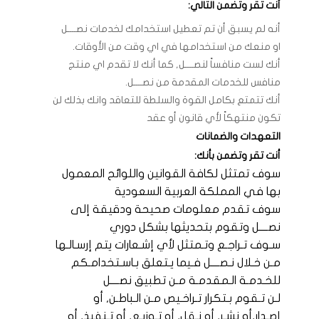
أنت تقر وتضمن التالي:
أنه لم يسبق أن تم تعطيل استخدامك لخدمات نصــــل
او منعك من استخدامها في اي وقت من الأوقات.
أنك لست منافساً لنصــــل, كما أنك لا تقدم اي منتج
منافس للخدمات المقدمة من نصــــل.
أنك تتمتع بكامل القوة والسلطة للتعاقد وانك بذلك لن
تكون منتهكاً لأي قانون أو عقد
التعهدات والضمانات
أنت تقر وتضمن بأنك:
سوف تمتثل لكافة القوانين واللوائح المعمول
بها في المملكة العربية السعودية
سوف تقدم معلومات صحيحة ودقيقة إلى
نصــــل وتقوم بتحديثها بشكل دوري
سـوف تـراجـع وتـمتثل لأي إشـعارات يتم إرسـالـها
مـن خـلال نـصــــل فـيما يـتعلق بـاسـتخدامـكم
للخـدمـة الـمقدمـة مـن تطبيق نصــــل
لـن تـقوم بـتكرار تـراخـيص مـن الـباطـن, أو
إصـدار,أو نشـر, أو نـقل, أو تـوزيـع, أو تـنفيذ, أو